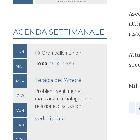
Asco
attr
AGENDA SETTIMANALE
rist
LUN
Orari delle riunioni
Attu
10:00
16:00
19:30
seco
MAR
Terapia dell'Amore
MER
Mil.
Problemi sentimentali,
GIO
mancanza di dialogo nella
relazione, discussioni
VEN
vedi di più
SAB
DOM