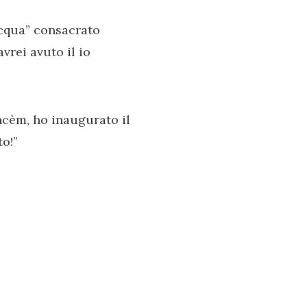
acqua” consacrato
vrei avuto il io
ncèm, ho inaugurato il
o!”