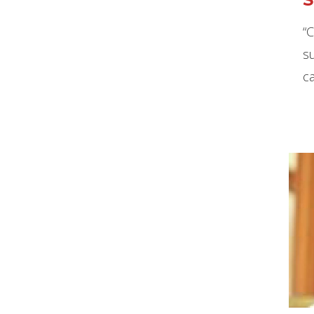
“
s
c