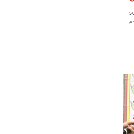
so
er