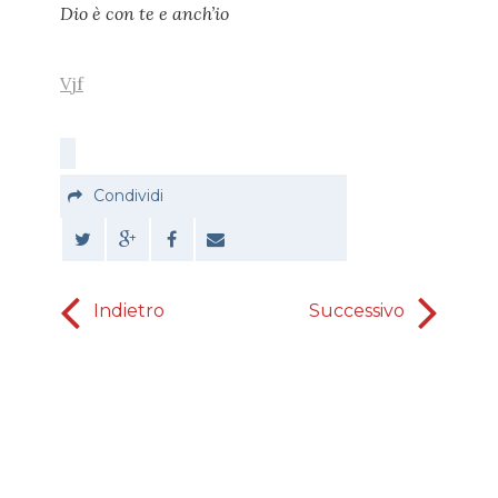
Dio è con te e anch’io
Vjf
Condividi
Indietro
Successivo
L'Allegria 
della sua n