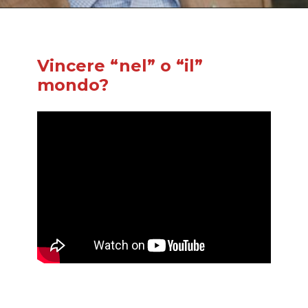
Vincere “nel” o “il”
mondo?