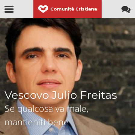
Comunità Cristiana
Vescovo Julio Freitas
Se qualcosa va male,
mantieniti bene