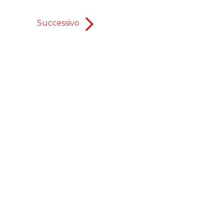
Successivo
Vincere "nel" o "il" mon