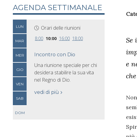
AGENDA SETTIMANALE
Cat
LUN
Orari delle riunioni
8:00
10:00
16:00
18:00
Se 
MAR
imp
Incontro con Dio
MER
e n
Una riunione speciale per chi
GIO
desidera stabilire la sua vita
che
nel Regno di Dio.
VEN
vedi di più
Non 
SAB
sem
DOM
esis
Spir
più 