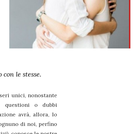
 con le stesse.
seri unici, nonostante
, questioni o dubbi
azione avrà, allora, lo
ognuno di noi, perfino
tizi), conosce le nostre