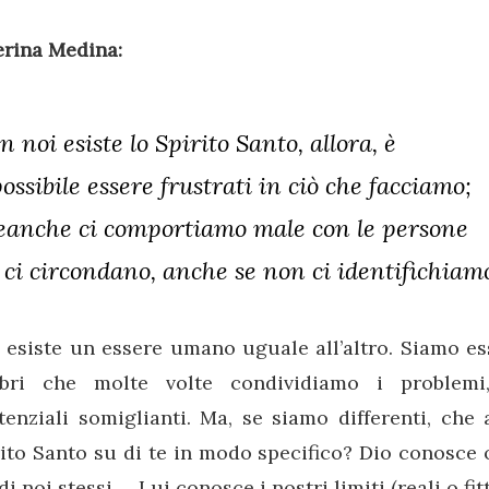
erina Medina:
in noi esiste lo Spirito Santo, allora, è
ossibile essere frustrati in ciò che facciamo;
eanche ci comportiamo male con le persone
 ci circondano, anche se non ci identifichiamo
esiste un essere umano uguale all’altro. Siamo es
bri che molte volte condividiamo i problemi
tenziali somiglianti. Ma, se siamo differenti, che 
ito Santo su di te in modo specifico? Dio conosce 
di noi stessi … Lui conosce i nostri limiti (reali o fit