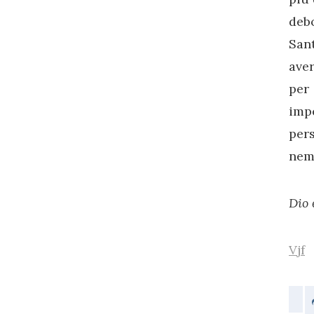
debo
Sant
aver
per 
imp
pers
nemi
Dio 
Vjf