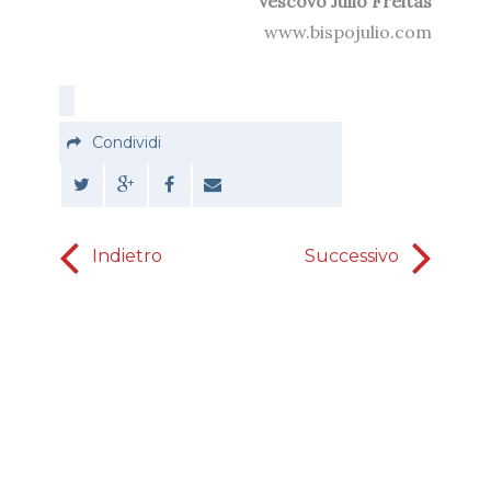
Vescovo Julio Freitas
www.bispojulio.com
Condividi
Indietro
Successivo
Personal 