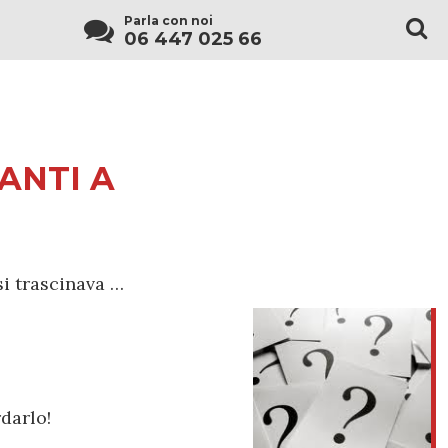
Parla con noi
06 447 025 66
ANTI A
si trascinava …
darlo!