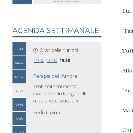
Lui 
AGENDA SETTIMANALE
“Pa
LUN
Orari delle riunioni
Tutt
10:00
16:00
19:30
MAR
Allo
Terapia dell'Amore
MER
Problemi sentimentali,
“Si,
GIO
mancanza di dialogo nella
relazione, discussioni
VEN
Ma n
vedi di più
SAB
Chi 
DOM