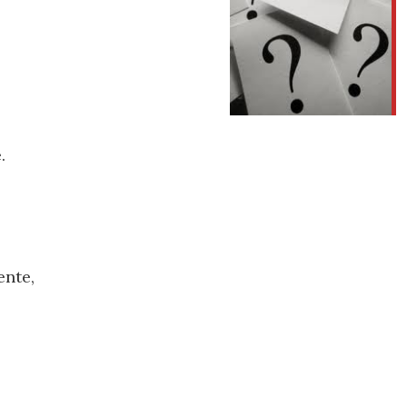
.
ente,
…