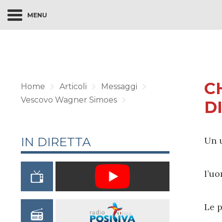
MENU
C
Home
Articoli
Messaggi
Vescovo Wagner Simoes
D
IN DIRETTA
Un u
l’uo
Le p