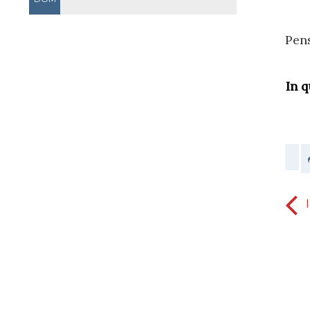
Pen
In 
DIFFERENZA TRA VOLERE E
REALIZZARE