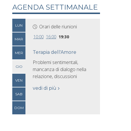
AGENDA SETTIMANALE
LUN
Orari delle riunioni
10:00
16:00
19:30
MAR
Terapia dell'Amore
MER
Problemi sentimentali,
GIO
mancanza di dialogo nella
relazione, discussioni
VEN
vedi di più
SAB
DOM