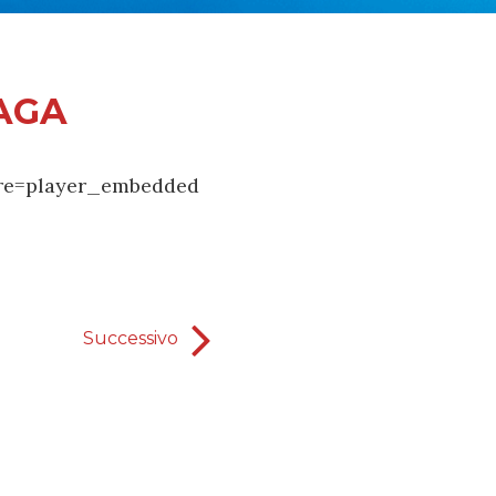
AGA
re=player_embedded
Successivo
HO FATTO UN PATTO E BEVU
SANG