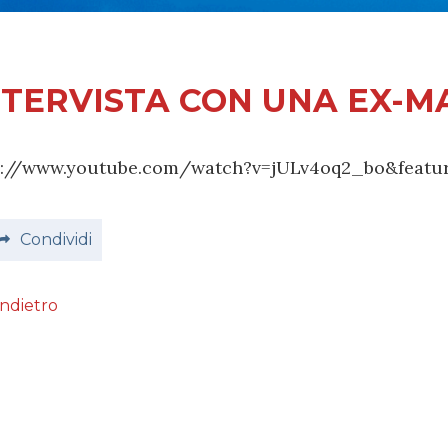
NTERVISTA CON UNA EX-M
p://www.youtube.com/watch?v=jULv4oq2_bo&featu
Condividi
Indietro