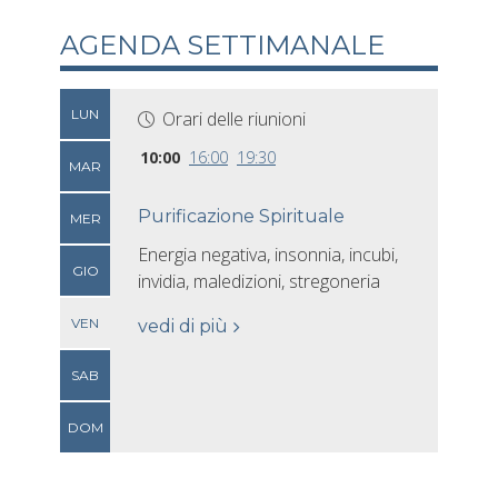
AGENDA SETTIMANALE
LUN
Orari delle riunioni
10:00
16:00
19:30
MAR
Purificazione Spirituale
MER
Energia negativa, insonnia, incubi,
GIO
invidia, maledizioni, stregoneria
VEN
vedi di più
SAB
DOM