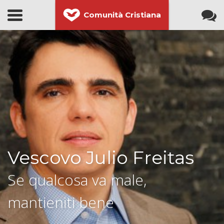
Comunità Cristiana
Vescovo Julio Freitas
Se qualcosa va male,
mantieniti bene