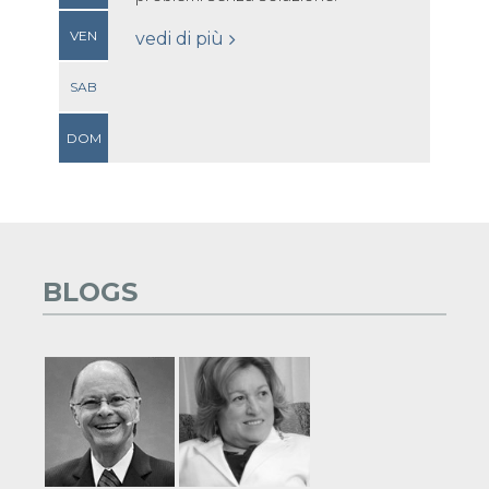
VEN
vedi di più
SAB
DOM
BLOGS