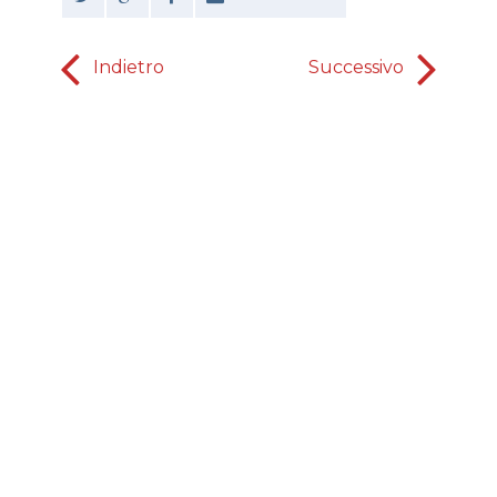
Indietro
Successivo
quando l
fa d