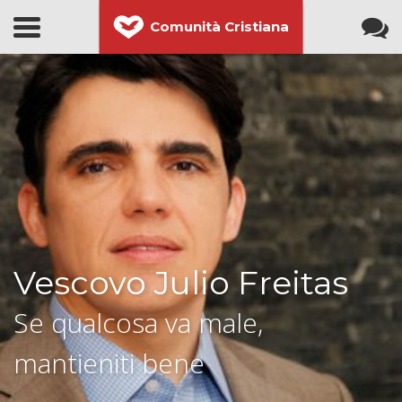
Comunità Cristiana
Vescovo Julio Freitas
Se qualcosa va male,
mantieniti bene