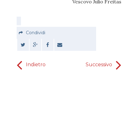
Vescovo Julio Freitas
Condividi
Indietro
Successivo
sono già 
tre se