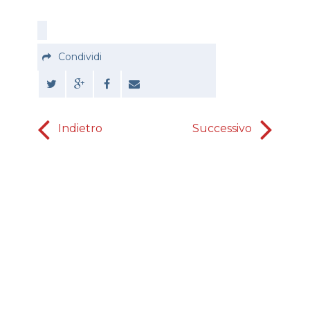
Condividi
Indietro
Successivo
Essere e
esige