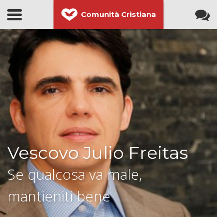
Comunità Cristiana
Vescovo Julio Freitas
Se qualcosa va male,
mantieniti bene