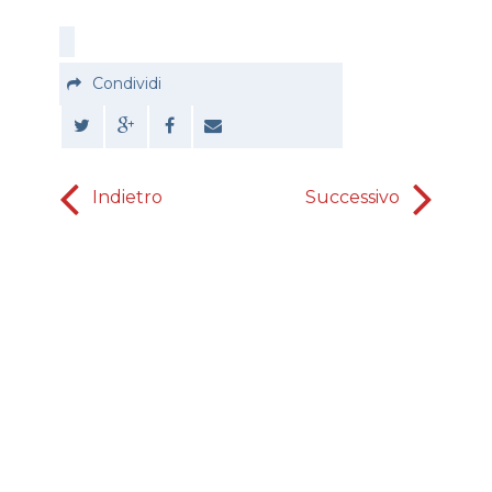
Condividi
Indietro
Successivo
Il POTER