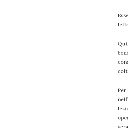
Ess
lett
Qui
bene
cons
colt
Per
nel
lez
ope
ver