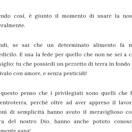
endo così, è giunto il momento di usare la nost
eralmente.
ndi, se sai che un determinato alimento fa ma
dicilo. E usa la fede per quello che non ne sei a
iglio: tu che possiedi un pezzetto di terra in fondo 
ivalo con amore, e senza pesticidi!
 questo penso che i privilegiati sono quelli che 
l’entroterra, perché oltre ad aver appreso il lavo
ioni di semplicità hanno avuto il meraviglioso co
ra del nostro Dio, hanno anche potuto conosce
amente sana!