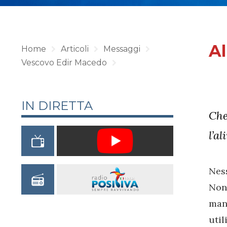
Al
Home
Articoli
Messaggi
Vescovo Edir Macedo
IN DIRETTA
Che
l’a
Ness
Non
mant
util