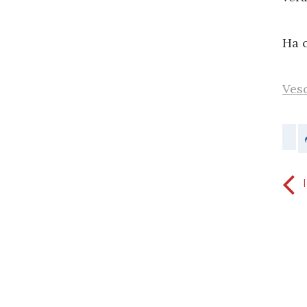
Ha c
Ves
Dopo di questo, tutto è lecito