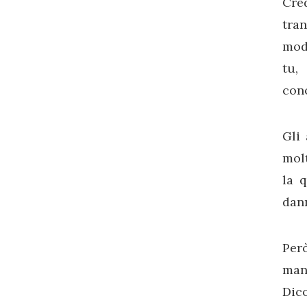
Cred
tra
modi
tu,
con
Gli
molt
la 
dann
Per
man
Dico