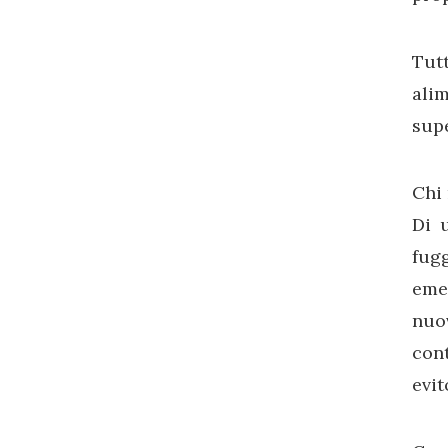
Tut
ali
supe
Chi 
Di 
fug
eme
nuov
cont
evit