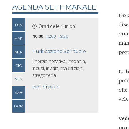
AGENDA SETTIMANALE
Ho 
dis
LUN
Orari delle riunioni
cre
10:00
16:00
19:30
MAR
man
Purificazione Spirituale
porr
MER
Energia negativa, insonnia,
GIO
incubi, invidia, maledizioni,
Io h
stregoneria
VEN
pote
vedi di più
che 
SAB
vele
DOM
Ved
prop