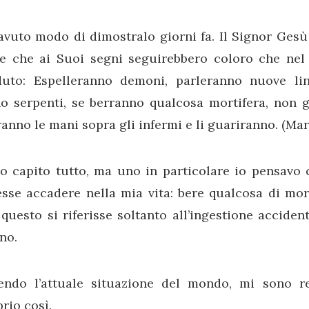
avuto modo di dimostralo giorni fa. Il Signor Gesù
se che ai Suoi segni seguirebbero coloro che ne
duto: Espelleranno demoni, parleranno nuove li
o serpenti, se berranno qualcosa mortifera, non g
anno le mani sopra gli infermi e li guariranno. (Mar
o capito tutto, ma uno in particolare io pensavo c
sse accadere nella mia vita: bere qualcosa di mort
questo si riferisse soltanto all’ingestione accident
no.
endo l’attuale situazione del mondo, mi sono 
rio così.