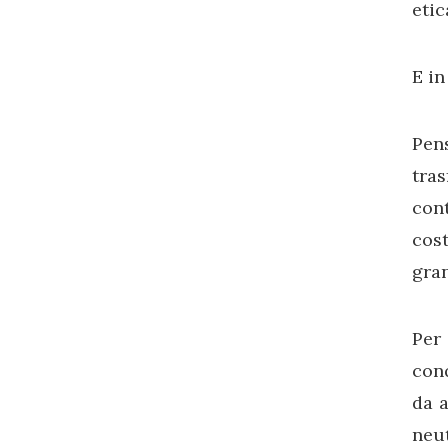
etic
E in
Pen
tra
con
cos
gran
Per
conq
da a
neut