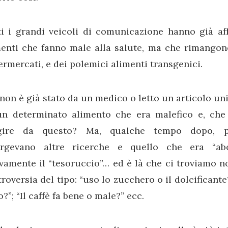
ti i grandi veicoli di comunicazione hanno già aff
menti che fanno male alla salute, ma che rimangono
rmercati, e dei polemici alimenti transgenici.
non è già stato da un medico o letto un articolo uni
un determinato alimento che era malefico e, che
gire da questo? Ma, qualche tempo dopo, pe
rgevano altre ricerche e quello che era “abo
amente il “tesoruccio”… ed è là che ci troviamo no
roversia del tipo: “uso lo zucchero o il dolcificante
o?”; “Il caffè fa bene o male?” ecc.