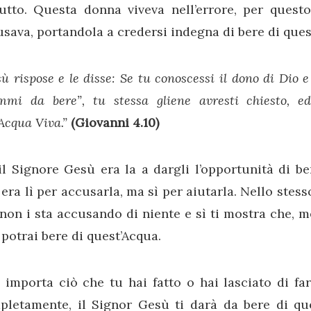
tutto. Questa donna viveva nell’errore, per questo
sava, portandola a credersi indegna di bere di ques
ù rispose e le disse: Se tu conoscessi il dono di Dio e 
mmi da bere”, tu stessa gliene avresti chiesto, ed
’Acqua Viva.”
(Giovanni 4.10)
l Signore Gesù era la a dargli l’opportunità di be
era lì per accusarla, ma sì per aiutarla. Nello stes
non i sta accusando di niente e sì ti mostra che, m
potrai bere di quest’Acqua.
importa ciò che tu hai fatto o hai lasciato di far
pletamente, il Signor Gesù ti darà da bere di que