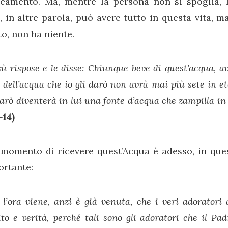
ccamento. Ma, mentre la persona non si spoglia, 
, in altre parola, può avere tutto in questa vita, m
o, non ha niente.
ù rispose e le disse: Chiunque beve di quest’acqua, a
 dell’acqua che io gli darò non avrà mai più sete in e
darò diventerà in lui una fonte d’acqua che zampilla in 
-14)
 momento di ricevere quest’Acqua è adesso, in que
ortante:
l’ora viene, anzi è già venuta, che i veri adoratori
ito e verità, perché tali sono gli adoratori che il Pad