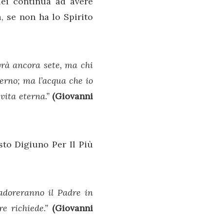
lei continua ad avere
a, se non ha lo Spirito
vrà ancora sete, ma chi
terno; ma l’acqua che io
vita eterna.”
(Giovanni
sto Digiuno Per Il Più
 adoreranno il Padre in
re richiede.”
(Giovanni