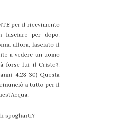
TE per il ricevimento
n lasciare per dopo,
nna allora, lasciato il
enite a vedere un uomo
 forse lui il Cristo?.
vanni 4.28-30) Questa
 rinunciò a tutto per il
uest’Acqua.
di spogliarti?