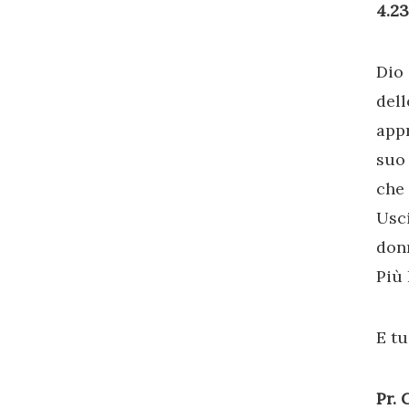
4.23
Dio
del
appr
suo 
che 
Usc
donn
Più 
E tu
Pr. 