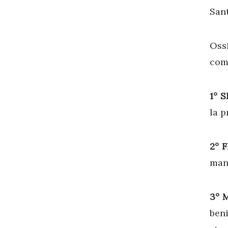
Sant
Oss
com
1° 
la p
2° 
mani
3° 
beni