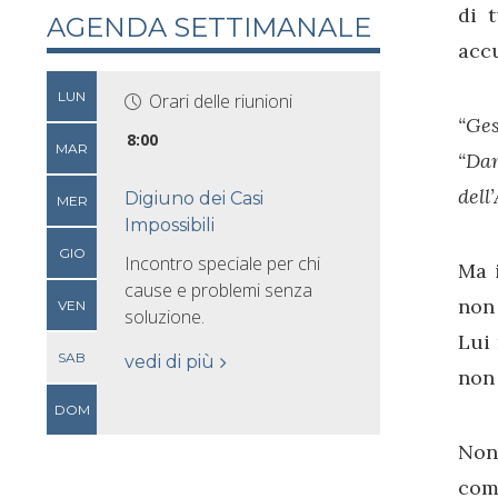
di 
AGENDA SETTIMANALE
accu
LUN
Orari delle riunioni
“Ges
8:00
MAR
“Da
dell
Digiuno dei Casi
MER
Impossibili
GIO
Incontro speciale per chi
Ma i
cause e problemi senza
non 
VEN
soluzione.
Lui 
SAB
vedi di più
non 
DOM
Non 
com