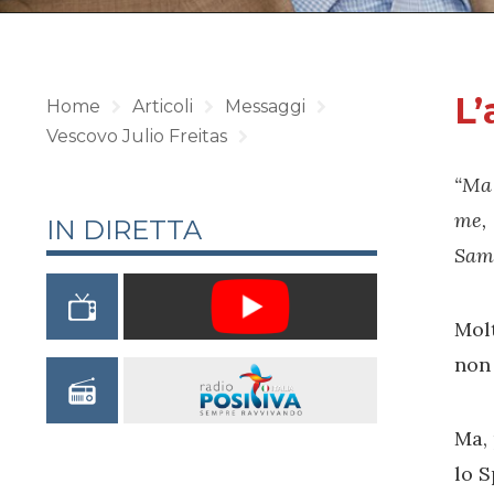
L’
Home
Articoli
Messaggi
Vescovo Julio Freitas
“Ma 
me, 
IN DIRETTA
Sama
Mol
non 
Ma,
lo S