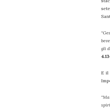
sta
sete
Sant
“Ges
beve
gli 
4.13
E il
Imp
“Ma 
spir