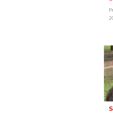
Pr
2
S