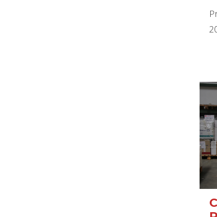
Pr
2
C