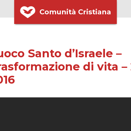
Comunità Cristiana
uoco Santo d’Israele –
rasformazione di vita –
016