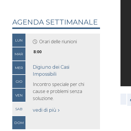
AGENDA SETTIMANALE
LUN
Orari delle riunioni
8:00
MAR
Digiuno dei Casi
MER
Impossibili
GIO
Incontro speciale per chi
cause e problemi senza
VEN
soluzione.
SAB
vedi di più
DOM