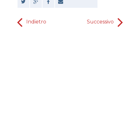
Indietro
Successivo
Matte