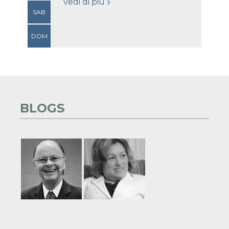
vedi di più
SAB
DOM
BLOGS