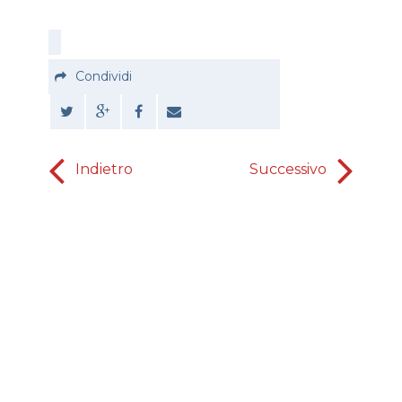
Condividi
Indietro
Successivo
Io so qu