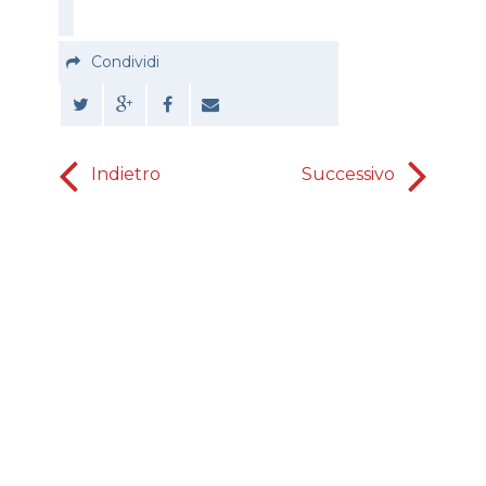
Condividi
Indietro
Successivo
Un suo s
ese
risvegliat