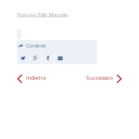
Vescovo Edir Macedo
Condividi
Indietro
Successivo
Se
impossibil
dal 