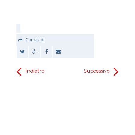
Condividi
Indietro
Successivo
LA RISP