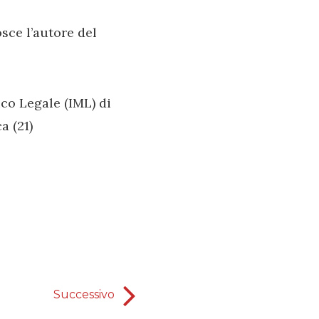
osce l’autore del
ico Legale (IML) di
a (21)
Successivo
Salvezza nel Fuoco Sa