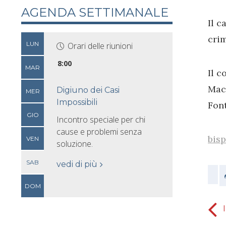
AGENDA SETTIMANALE
Il c
crim
LUN
Orari delle riunioni
8:00
MAR
Il c
Mace
Digiuno dei Casi
MER
Impossibili
Font
GIO
Incontro speciale per chi
cause e problemi senza
bis
VEN
soluzione.
SAB
vedi di più
DOM
21° giorno del digiuno di daniele