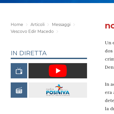
no
Home
Articoli
Messaggi
Vescovo Edir Macedo
Un e
dos 
IN DIRETTA
crim
Deni
In a
era 
det
la d