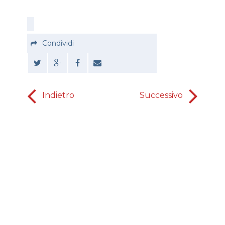
Condividi
Indietro
Successivo
il tempo 