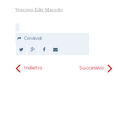
Vescovo Edir Macedo
Condividi
Indietro
Successivo
L’eu
sp