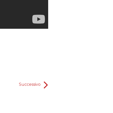
Successivo
Un vantaggio in più della confide