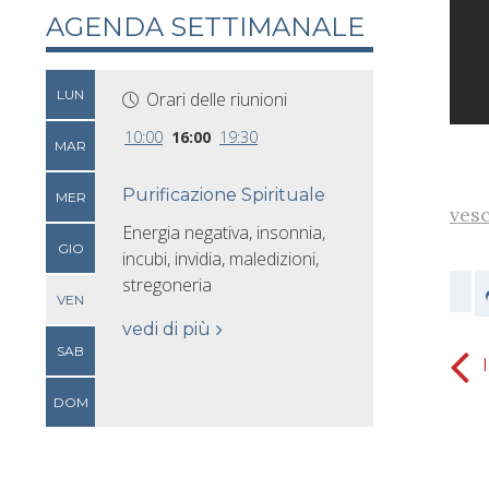
AGENDA SETTIMANALE
LUN
Orari delle riunioni
10:00
16:00
19:30
MAR
Purificazione Spirituale
MER
ves
Energia negativa, insonnia,
GIO
incubi, invidia, maledizioni,
stregoneria
VEN
vedi di più
SAB
Sembrava impossibile cambiare ...
DOM