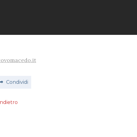
covomacedo.it
Condividi
Indietro