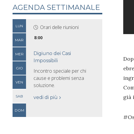
AGENDA SETTIMANALE
LUN
Orari delle riunioni
8:00
MAR
Digiuno dei Casi
MER
Dopo
Impossibili
ebr
GIO
Incontro speciale per chi
ing
cause e problemi senza
VEN
soluzione.
Coma
già 
SAB
vedi di più
DOM
#Os