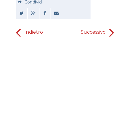
Condividi
Indietro
Successivo
Me
dall'in
cristiani 