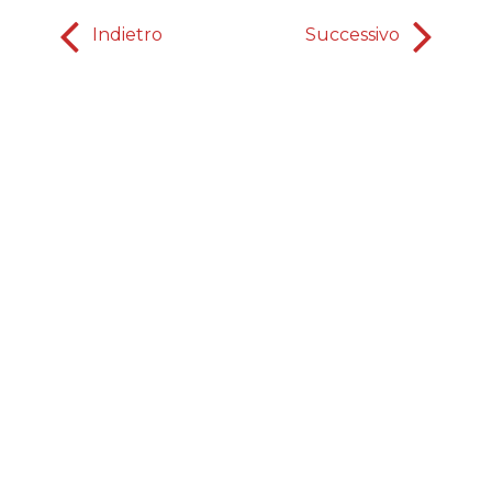
Indietro
Successivo
Chiedo