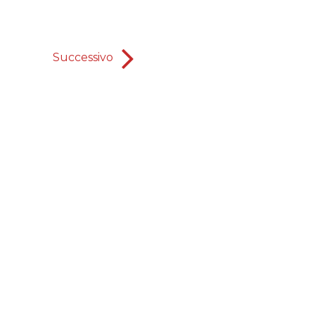
Successivo
Il Grido di 