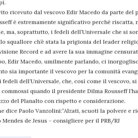
i.
vito ricevuto dal vescovo Edir Macedo da parte del 
seff è estremamente significativo perché riscatta, 
, ma, soprattutto, i fedeli dell’Universale che si son
lo squallore ch’è stata la prigionia del leader religi
visione Record e ad avere la sua immagine censurat
bo, Edir Macedo, umilmente parlando, ci inorgoglis
to sia importante il vescovo per la comunità evang
i fedeli dell’Universale, che, così come il vescovo, s
o commossi quando il presidente Dilma Rousseff l’h
zzo del Planalto con rispetto e considerazione.
 dice Paolo Vanzolini:”Alzati, scuoti la polvere e r
 Mendes de Jesus – consigliere per il PRB/RJ