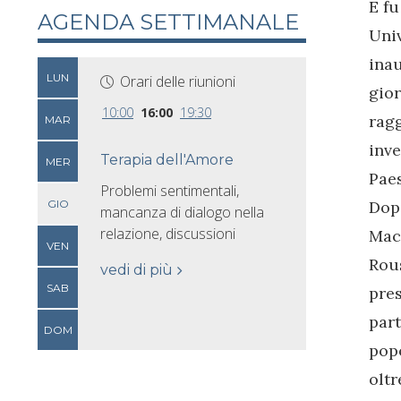
E fu
AGENDA SETTIMANALE
Univ
inau
LUN
Orari delle riunioni
gior
10:00
16:00
19:30
ragg
MAR
inve
Terapia dell'Amore
MER
Paes
Problemi sentimentali,
GIO
Dopo
mancanza di dialogo nella
relazione, discussioni
Mace
VEN
Rous
vedi di più
SAB
pres
part
DOM
popo
oltr