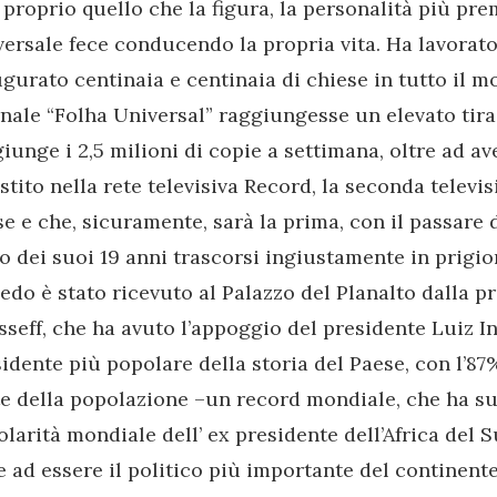
 proprio quello che la figura, la personalità più pr
ersale fece conducendo la propria vita. Ha lavorat
gurato centinaia e centinaia di chiese in tutto il mo
nale “Folha Universal” raggiungesse un elevato tira
iunge i 2,5 milioni di copie a settimana, oltre ad av
stito nella rete televisiva Record, la seconda televi
e e che, sicuramente, sarà la prima, con il passare 
 dei suoi 19 anni trascorsi ingiustamente in prigion
do è stato ricevuto al Palazzo del Planalto dalla pr
seff, che ha avuto l’appoggio del presidente Luiz Inà
idente più popolare della storia del Paese, con l’8
e della popolazione –un record mondiale, che ha sup
larità mondiale dell’ ex presidente dell’Africa del
e ad essere il politico più importante del continente 