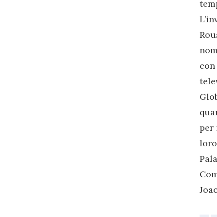
temp
L’in
Rous
nome
con 
tele
Glo
quan
per 
lor
Pala
Come
Joao