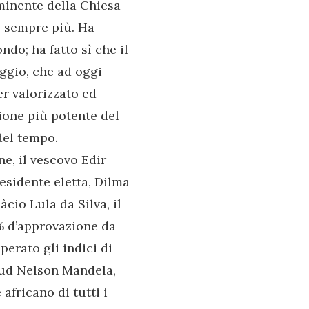
eminente della Chiesa
o sempre più. Ha
ndo; ha fatto sì che il
ggio, che ad oggi
er valorizzato ed
sione più potente del
del tempo.
e, il vescovo Edir
esidente eletta, Dilma
cio Lula da Silva, il
7% d’approvazione da
erato gli indici di
 Sud Nelson Mandela,
africano di tutti i