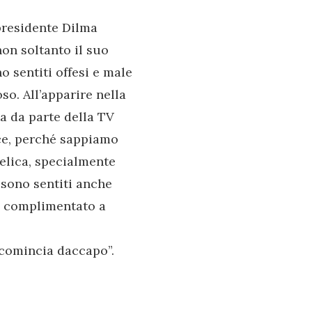
presidente Dilma
non soltanto il suo
o sentiti offesi e male
oso. All’apparire nella
a da parte della TV
ce, perché sappiamo
elica, specialmente
i sono sentiti anche
a complimentato a
icomincia daccapo”.