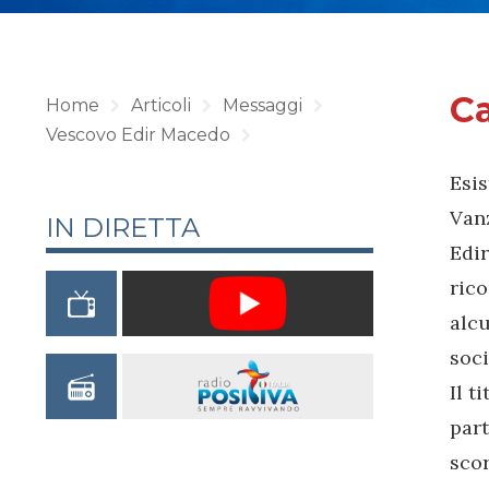
Ca
Home
Articoli
Messaggi
Vescovo Edir Macedo
Esis
Vanz
IN DIRETTA
Edir
rico
alcu
soci
Il t
part
scor