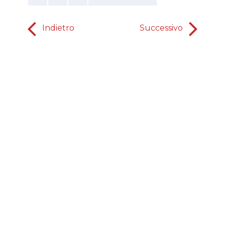
Indietro
Successivo
La dif