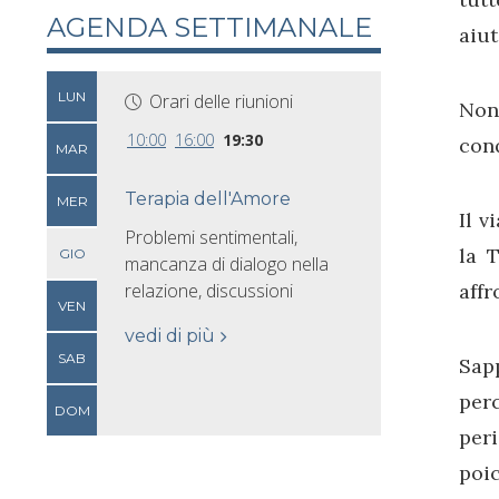
AGENDA SETTIMANALE
aiut
LUN
Orari delle riunioni
Non
10:00
16:00
19:30
conq
MAR
Terapia dell'Amore
MER
Il v
Problemi sentimentali,
la 
GIO
mancanza di dialogo nella
relazione, discussioni
affr
VEN
vedi di più
SAB
Sap
per
DOM
peri
poic