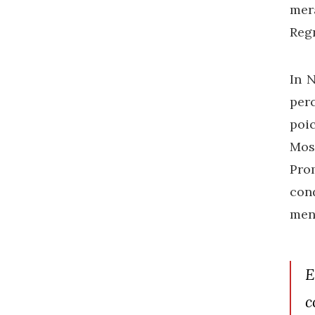
mer
Reg
In N
perc
poic
Mos
Pro
con
ment
E
c