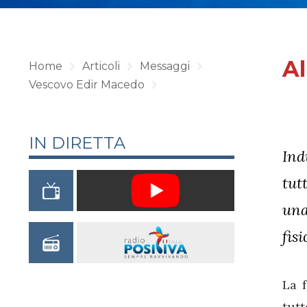
Al
Home
Articoli
Messaggi
Vescovo Edir Macedo
IN DIRETTA
Ind
tut
una
fis
La f
tut