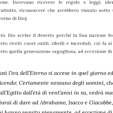
ione. Dovevano ricevere le regole e leggi, iden
rattutto, riconoscere che avrebbero vissuto sotto
erno di Dio).
iò, Dio scelse il deserto perché la Sua nazione fos
rto rivelò cuori ostili, ribelli e increduli, ciò fa s
rto quella generazione orgogliosa, ad eccezione di
osì l’ira dell’Eterno si accese in quel giorno ed
icendo: Certamente nessuno degli uomini, che
all’Egitto dall’età di vent’anni in su, vedrà ma
iurai di dare ad Abrahamo, Isacco e Giacobbe
i hanno seguito pienamente, ad eccezione di C