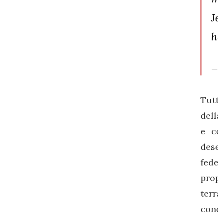
J
h
Tutt
dell
e c
des
fed
prop
ter
con