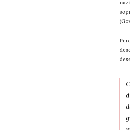
naz
sop
(Gov
Perc
dese
dese
C
d
d
g
m