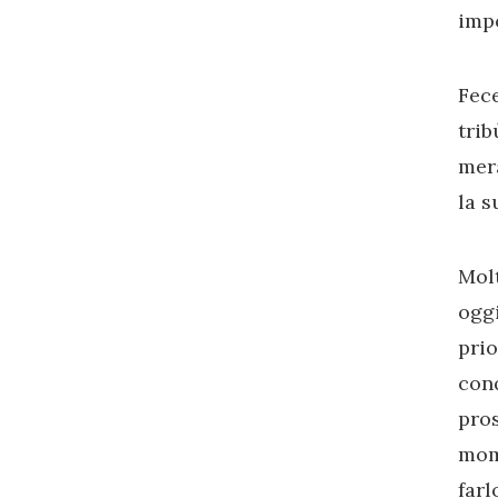
imp
Fec
tri
mer
la s
Mol
oggi
pri
con
pros
mom
farl