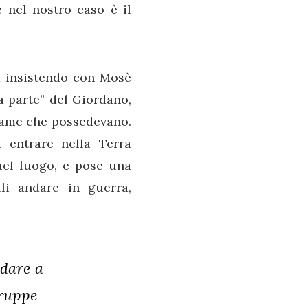
 nel nostro caso è il
ad insistendo con Mosè
a parte” del Giordano,
tiame che possedevano.
 entrare nella Terra
uel luogo, e pose una
lli andare in guerra,
ndare a
truppe