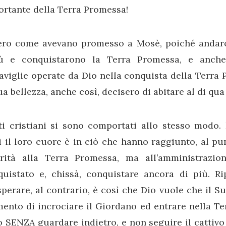
ortante della Terra Promessa!
ero come avevano promesso a Mosè, poiché andaro
bù e conquistarono la Terra Promessa, e anche
aviglie operate da Dio nella conquista della Terra
ua bellezza, anche così, decisero di abitare al di qu
ti cristiani si sono comportati allo stesso modo.
 il loro cuore è in ciò che hanno raggiunto, al pu
orità alla Terra Promessa, ma all’amministrazi
quistato e, chissà, conquistare ancora di più. Ri
perare, al contrario, è così che Dio vuole che il S
ento di incrociare il Giordano ed entrare nella Te
o SENZA guardare indietro, e non seguire il cattiv