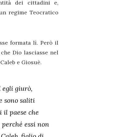
tità dei cittadini e,
 un regime Teocratico
se formata lì. Però il
i che Dio lasciasse nel
 Caleb e Giosuè.
 egli giurò,
 sono saliti
i il paese che
, perché essi non
aleb, figlio di