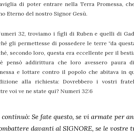
aviglia di poter entrare nella Terra Promessa, che
no Eterno del nostro Signor Gesù.
umeri 32, troviamo i figli di Ruben e quelli di G
hé gli permettesse di possedere le terre “da quest
hé, secondo loro, questa era eccellente per il bes
è pensò addirittura che loro avessero paura di
messa e lottare contro il popolo che abitava in q
dizione alla richiesta: Dovrebbero i vostri frate
re voi ve ne state qui? Numeri 32:6
 continuò: Se fate questo, se vi armate per a
ombattere davanti al SIGNORE, se le vostre 