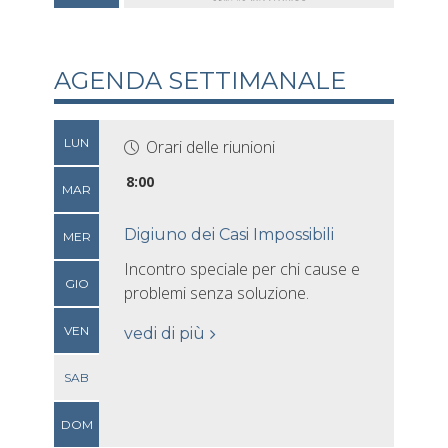
AGENDA SETTIMANALE
LUN
Orari delle riunioni
8:00
MAR
Digiuno dei Casi Impossibili
MER
Incontro speciale per chi cause e
GIO
problemi senza soluzione.
VEN
vedi di più
SAB
DOM