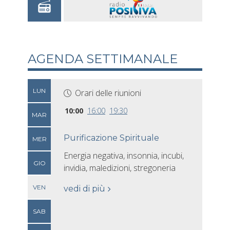
AGENDA SETTIMANALE
LUN
Orari delle riunioni
10:00
16:00
19:30
MAR
Purificazione Spirituale
MER
Energia negativa, insonnia, incubi,
GIO
invidia, maledizioni, stregoneria
VEN
vedi di più
SAB