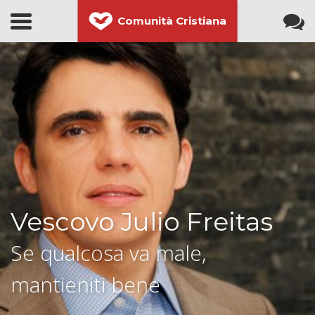
Comunità Cristiana
Vescovo Julio Freitas
Se qualcosa va male,
mantieniti bene