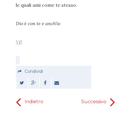
le quali ami come te stesso.
Dio è con te e anch’io
Vjf
Condividi
Indietro
Successivo
Vincere
"il"