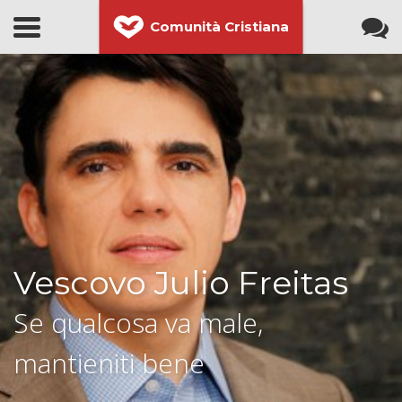
Comunità Cristiana
Vescovo Julio Freitas
Se qualcosa va male,
mantieniti bene