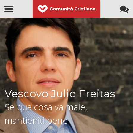
Comunità Cristiana
Vescovo Julio Freitas
Se qualcosa va male,
mantieniti bene