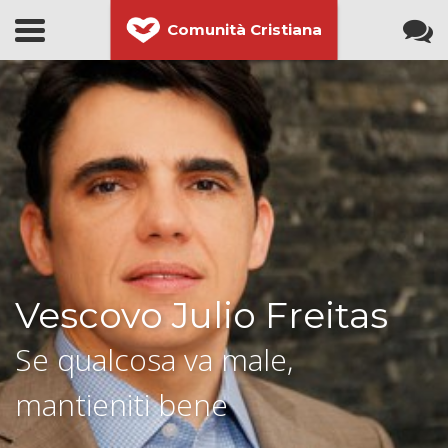
Comunità Cristiana
Vescovo Julio Freitas
Se qualcosa va male,
mantieniti bene