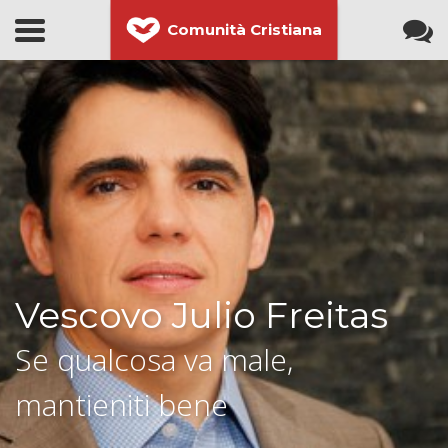
Comunità Cristiana
Vescovo Julio Freitas
Se qualcosa va male,
mantieniti bene