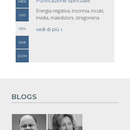
Purificazione Spirituale
MER
Energia negativa, insonnia, incubi,
GIO
invidia, maledizioni, stregoneria
VEN
vedi di più
SAB
DOM
BLOGS