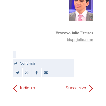
Vescovo Julio Freitas
bispojulio.com
Condividi
Indietro
Successivo
Domin
dom