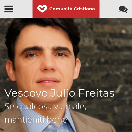
Comunità Cristiana
Vescovo Julio Freitas
Se qualcosa va male,
mantieniti bene