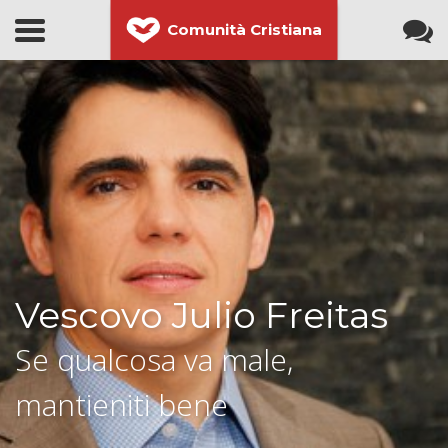
Comunità Cristiana
Vescovo Julio Freitas
Se qualcosa va male,
mantieniti bene