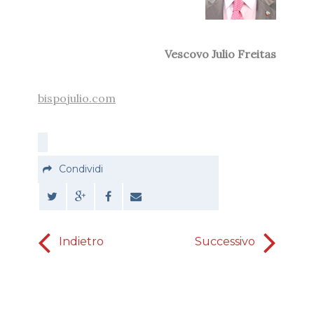
Vescovo Julio Freitas
bispojulio.com
Condividi
Indietro
Successivo
Sono 
voglio c