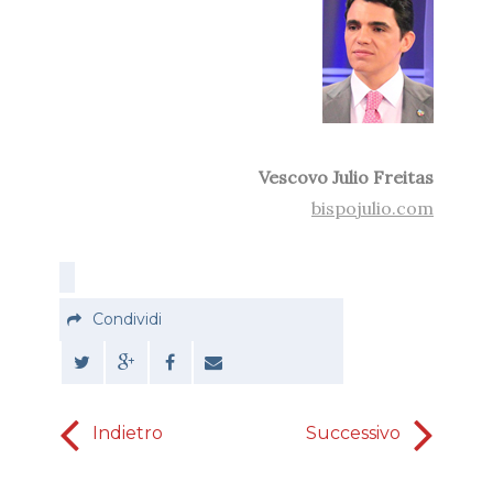
Vescovo Julio Freitas
bispojulio.com
Condividi
Indietro
Successivo
Dio è p