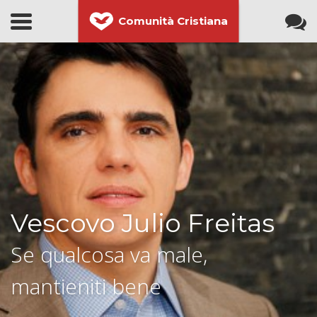
Comunità Cristiana
Vescovo Julio Freitas
Se qualcosa va male,
mantieniti bene