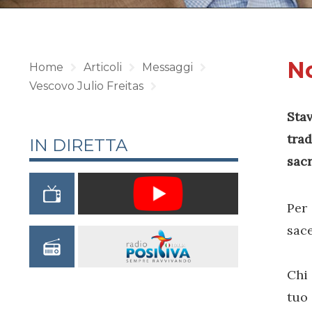
No
Home
Articoli
Messaggi
Vescovo Julio Freitas
Sta
tra
IN DIRETTA
sacr
Per
sace
Chi 
tuo 