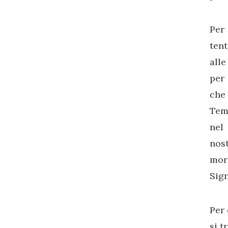
Per
tent
alle
per 
che
Temp
nel 
nost
mori
Sig
Per 
si t