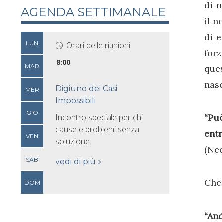
di n
AGENDA SETTIMANALE
il n
di e
LUN
Orari delle riunioni
for
8:00
MAR
que
nasc
Digiuno dei Casi
MER
Impossibili
GIO
Incontro speciale per chi
“Pu
cause e problemi senza
entr
VEN
soluzione.
(Nee
SAB
vedi di più
Che 
DOM
“And