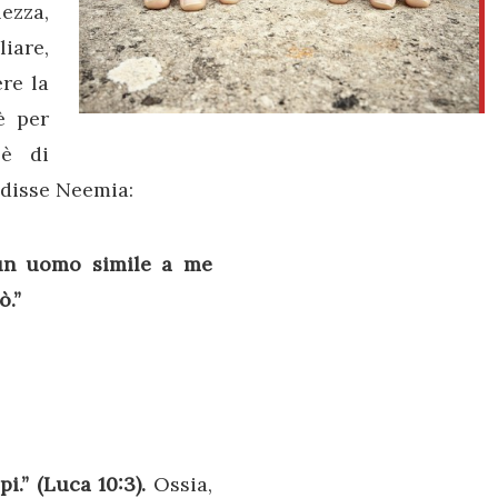
ezza,
liare,
ere la
è per
 è di
 disse Neemia:
un uomo simile a me
ò.”
i.” (Luca 10:3).
Ossia,