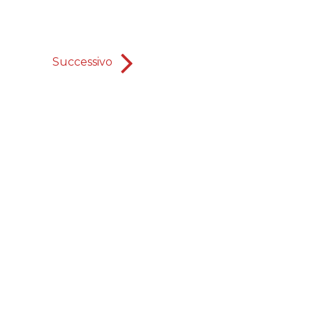
Successivo
Quando Noadia parla con 