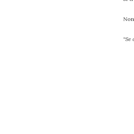
Non 
“Se 