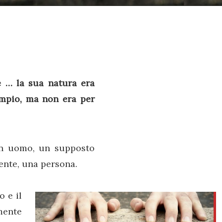
e … la sua natura era
empio, ma non era per
un uomo, un supposto
ente, una persona.
o e il
amente