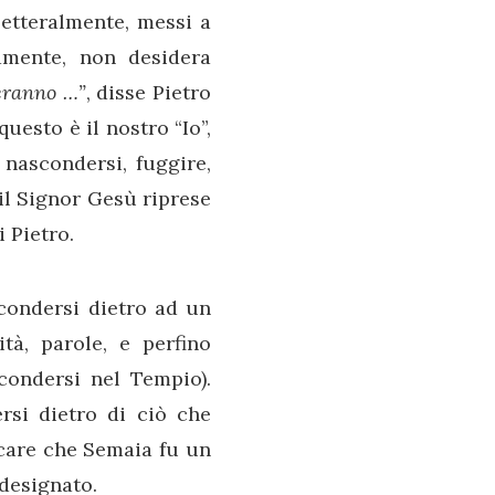
letteralmente, messi a
iamente, non desidera
eranno …”
, disse Pietro
uesto è il nostro “Io”,
 nascondersi, fuggire,
 il Signor Gesù riprese
i Pietro.
ondersi dietro ad un
ità, parole, e perfino
condersi nel Tempio).
ersi dietro di ciò che
icare che Semaia fu un
 designato.