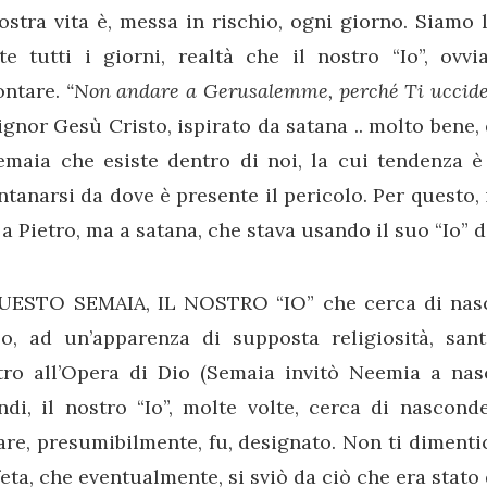
ostra vita è, messa in rischio, ogni giorno. Siamo 
te tutti i giorni, realtà che il nostro “Io”, ovv
ontare.
“Non andare a Gerusalemme, perché Ti uccid
ignor Gesù Cristo, ispirato da satana .. molto bene, q
emaia che esiste dentro di noi, la cui tendenza è
ntanarsi da dove è presente il pericolo. Per questo,
a Pietro, ma a satana, che stava usando il suo “Io” d
UESTO SEMAIA, IL NOSTRO “IO” che cerca di nasc
lo, ad un’apparenza di supposta religiosità, sant
tro all’Opera di Dio (Semaia invitò Neemia a nas
di, il nostro “Io”, molte volte, cerca di nascond
re, presumibilmente, fu, designato. Non ti diment
eta, che eventualmente, si sviò da ciò che era stato