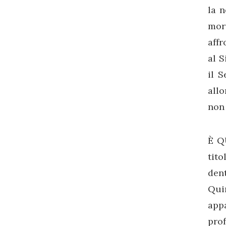
la n
mor
affr
al S
il S
allo
non 
È Q
tito
den
Quin
appa
prof