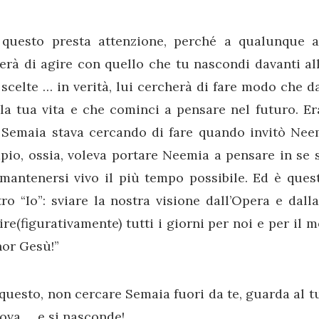
 questo presta attenzione, perché a qualunque a
erà di agire con quello che tu nascondi davanti alle 
 scelte … in verità, lui cercherà di fare modo che d
la tua vita e che cominci a pensare nel futuro. E
 Semaia stava cercando di fare quando invitò Nee
io, ossia, voleva portare Neemia a pensare in se s
mantenersi vivo il più tempo possibile. Ed è quest
ro “Io”: sviare la nostra visione dall’Opera e dall
re(figurativamente) tutti i giorni per noi e per il m
nor Gesù!”
questo, non cercare Semaia fuori da te, guarda al tu
rova … e si nasconde!