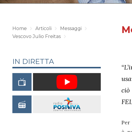
M
Home
Articoli
Messaggi
Vescovo Julio Freitas
IN DIRETTA
“L’
usa
ciò
FEL
Per 
è, p