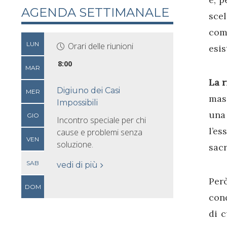
AGENDA SETTIMANALE
scel
come
LUN
Orari delle riunioni
esis
8:00
MAR
La r
Digiuno dei Casi
MER
masc
Impossibili
una 
GIO
Incontro speciale per chi
l’es
cause e problemi senza
VEN
soluzione.
sacr
SAB
vedi di più
Per
DOM
conq
di c