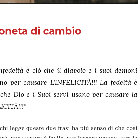
oneta di cambio
infedeltà è ciò che il diavolo e i suoi demoni
no per causare L’INFELICITÀ!!! La fedeltà è
 che Dio e i Suoi servi usano per causare la
ICITÀ!!!”
chi legge queste due frasi ha più senso di che così
erò, non sempre è facile, per l’essere umano, fare la