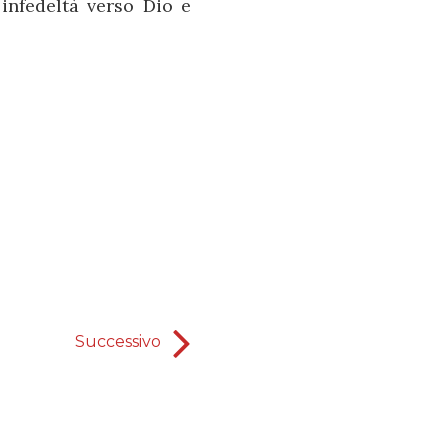
 infedeltà verso Dio e
Successivo
La vera fonte della giovine