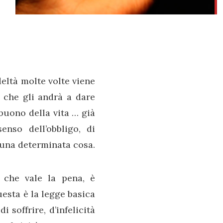
deltà molte volte viene
, che gli andrà a dare
buono della vita … già
senso dell’obbligo, di
i una determinata cosa.
ò che vale la pena, è
uesta è la legge basica
 soffrire, d’infelicità