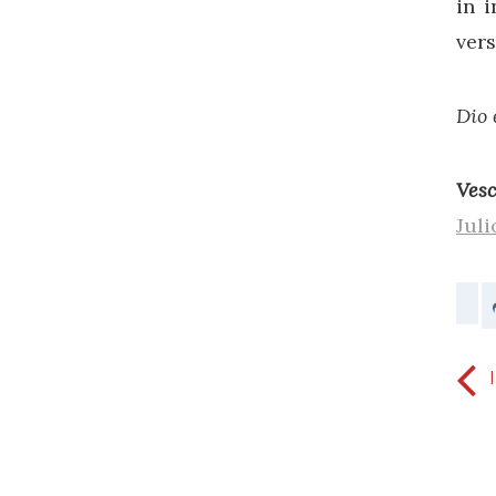
in i
vers
Dio 
Vesc
Juli
Perché c'è ingiustizia (Parte 1)