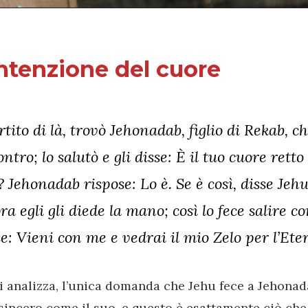
intenzione del cuore
rtito di là, trovò Jehonadab, figlio di Rekab, c
ontro; lo salutò e gli disse: È il tuo cuore retto
? Jehonadab rispose: Lo è. Se è così, disse Je
ora egli gli diede la mano; così lo fece salire co
se: Vieni con me e vedrai il mio Zelo per l’Eter
i analizza, l’unica domanda che Jehu fece a Jehonad
sincero come il suo, e questo è esattamente ciò che