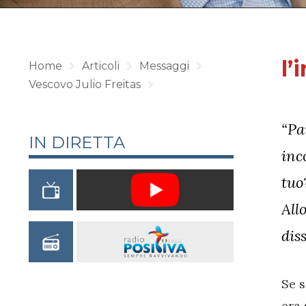
l’
Home
Articoli
Messaggi
Vescovo Julio Freitas
“Pa
IN DIRETTA
inc
tuo
All
dis
Se s
era 