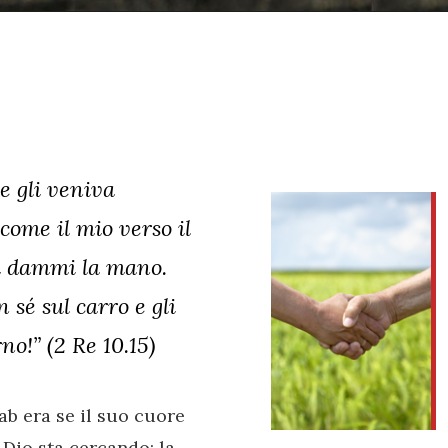
he gli veniva
 come il mio verso il
hu dammi la mano.
n sé sul carro e gli
no!” (2 Re 10.15)
ab era se il suo cuore
 Dio sta cercando: la