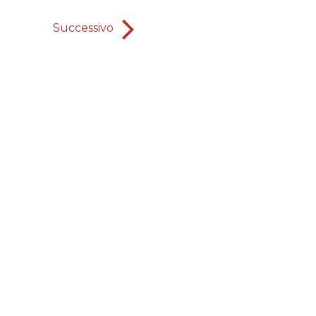
Successivo
una epidemia chiamata religios