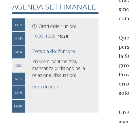
AGENDA SETTIMANALE
sinc
com
LUN
Orari delle riunioni
10:00
16:00
19:30
Ques
MAR
pers
Terapia dell'Amore
MER
la S
Problemi sentimentali,
giro
GIO
mancanza di dialogo nella
Prov
relazione, discussioni
VEN
erro
vedi di più
solo
SAB
DOM
Un e
asco