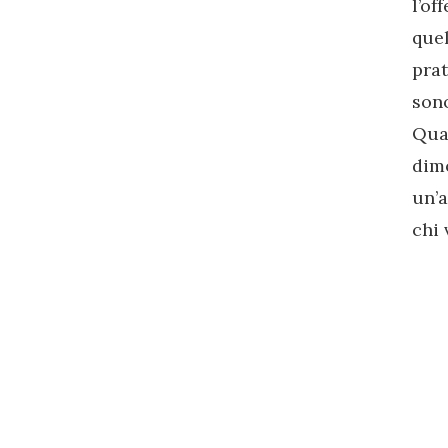
l’of
quel
prat
son
Quan
dimo
un’a
chi 