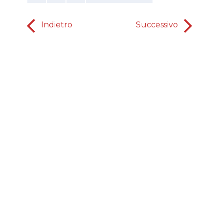
Indietro
Successivo
Sei 
inter