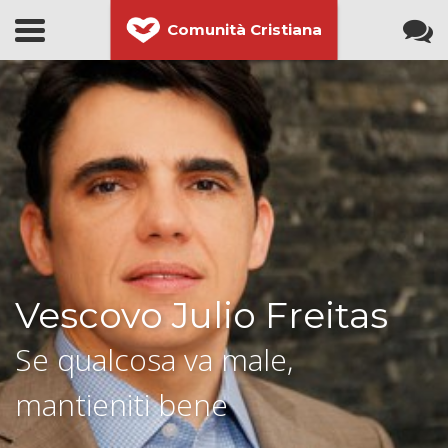
Comunità Cristiana
Vescovo Julio Freitas
Se qualcosa va male,
mantieniti bene