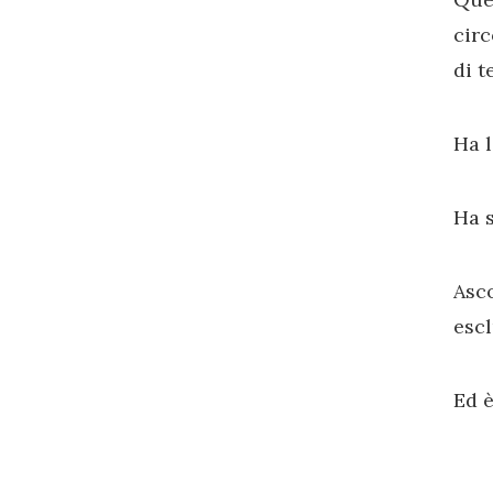
circ
di t
Ha l
Ha 
Asc
escl
Ed è