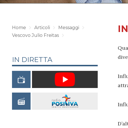
I
Home
Articoli
Messaggi
Vescovo Julio Freitas
Qua
dive
IN DIRETTA
Infl
attr
Infl
D’a