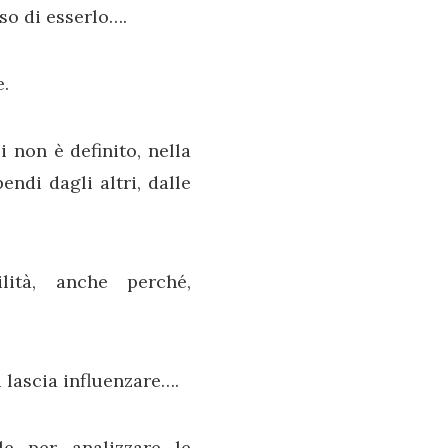
so di esserlo….
e.
 non è definito, nella
endi dagli altri, dalle
lità, anche perché,
i lascia influenzare….
le per analizzare le