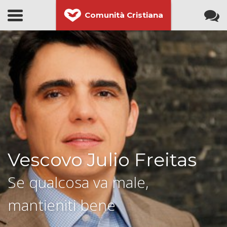
Comunità Cristiana
Vescovo Julio Freitas
Se qualcosa va male,
mantieniti bene