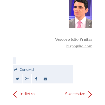
Vescovo Julio Freitas
bispojulio.com
Condividi
Indietro
Successivo
testimon
e