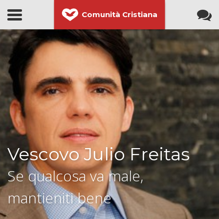
Comunità Cristiana
Vescovo Julio Freitas
Se qualcosa va male,
mantieniti bene