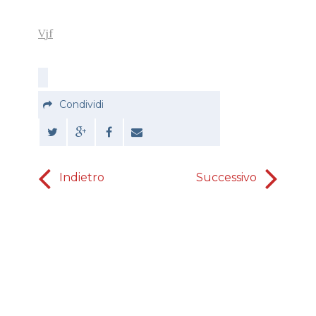
Vjf
Condividi
Indietro
Successivo
Sei st
sprov