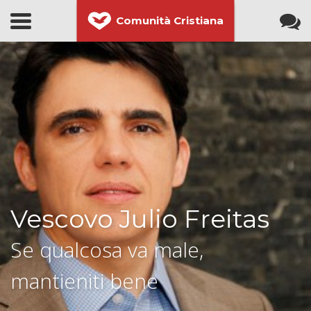
Comunità Cristiana
Vescovo Julio Freitas
Se qualcosa va male,
mantieniti bene