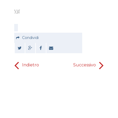
Vjf
Condividi
Indietro
Successivo
I 21 Benefi
Spirito
19° 