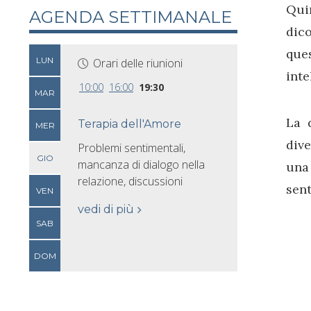
Qui
AGENDA SETTIMANALE
dic
ques
LUN
Orari delle riunioni
inte
10:00
16:00
19:30
MAR
La d
Terapia dell'Amore
MER
dive
Problemi sentimentali,
GIO
mancanza di dialogo nella
una 
relazione, discussioni
sent
VEN
vedi di più
SAB
DOM