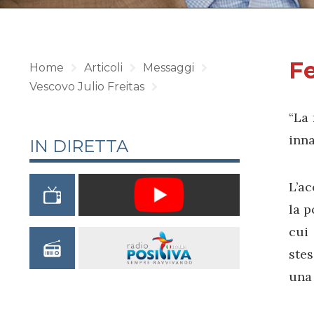
Fe
Home
Articoli
Messaggi
Vescovo Julio Freitas
“La 
inna
IN DIRETTA
L’a
la p
cui 
stes
una 