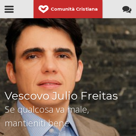
Comunità Cristiana
Vescovo Julio Freitas
Se qualcosa va male,
mantieniti bene