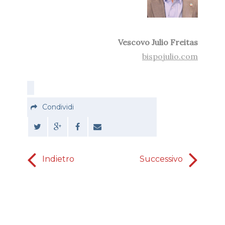
Vescovo Julio Freitas
bispojulio.com
Condividi
Indietro
Successivo
L'Al
Sa