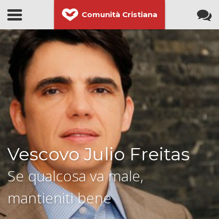
Comunità Cristiana
Vescovo Julio Freitas
Se qualcosa va male,
mantieniti bene