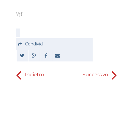
Vjf
Condividi
Indietro
Successivo
Farai la vo